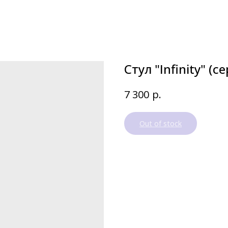
Стул "Infinity" (с
р.
7 300
Out of stock